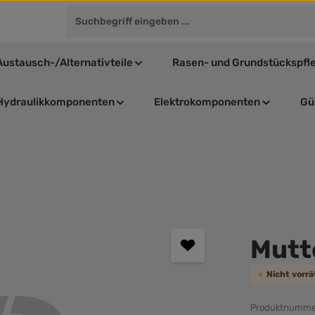
Austausch-/Alternativteile
Rasen- und Grundstückspfl
Hydraulikkomponenten
Elektrokomponenten
Gül
Durchschnit
Mutt
Nicht vorr
Produktnumme