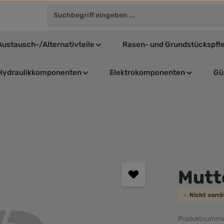
Austausch-/Alternativteile
Rasen- und Grundstückspfl
Hydraulikkomponenten
Elektrokomponenten
Gül
Durchschnit
Mutt
Nicht vorr
Produktnumme