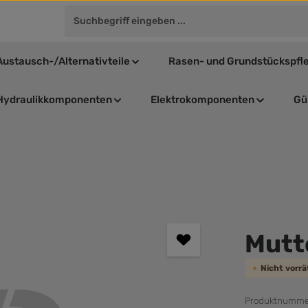
Austausch-/Alternativteile
Rasen- und Grundstückspfl
Hydraulikkomponenten
Elektrokomponenten
Gül
Durchschnit
Mutt
Nicht vorr
Produktnumme