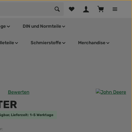
Du hast 0 Produkte auf dem Mer
Warenkorb enthä
ege
DIN und Normteile
leteile
Schmierstoffe
Merchandise
Bewerten
tliche Bewertung von 0 von 5 Sternen
TER
ügbar, Lieferzeit: 1-5 Werktage
r: