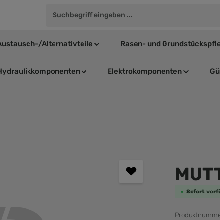
Austausch-/Alternativteile
Rasen- und Grundstückspfl
Hydraulikkomponenten
Elektrokomponenten
Gül
Durchschnit
MUT
Sofort verf
Produktnumme