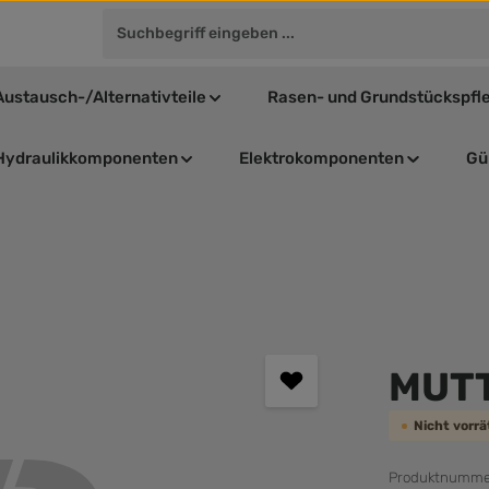
Austausch-/Alternativteile
Rasen- und Grundstückspfl
Hydraulikkomponenten
Elektrokomponenten
Gül
Durchschnit
MUT
Nicht vorr
Produktnumme