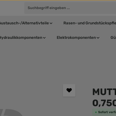
Austausch-/Alternativteile
Rasen- und Grundstückspfl
Hydraulikkomponenten
Elektrokomponenten
Gül
Durchschnit
MUTT
0,75
Sofort verf