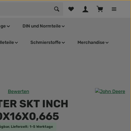
Du hast 0 Produkte auf dem Mer
Warenkorb enthä
ege
DIN und Normteile
leteile
Schmierstoffe
Merchandise
Bewerten
tliche Bewertung von 0 von 5 Sternen
ER SKT INCH
0X16X0,665
ügbar, Lieferzeit: 1-5 Werktage