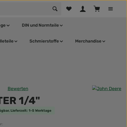
Du hast 0 Produkte auf dem Mer
Warenkorb enthä
ege
DIN und Normteile
leteile
Schmierstoffe
Merchandise
Bewerten
tliche Bewertung von 0 von 5 Sternen
ER 1/4"
ügbar, Lieferzeit: 1-5 Werktage
r: