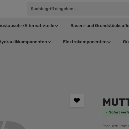
Austausch-/Alternativteile
Rasen- und Grundstückspfl
Hydraulikkomponenten
Elektrokomponenten
Gül
Durchschnit
MUTT
Sofort verf
Produktnumme