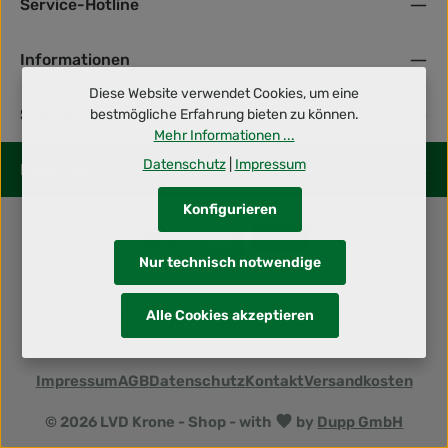
Service-Hotline
Informationen
Diese Website verwendet Cookies, um eine
Shop Service
bestmögliche Erfahrung bieten zu können.
Mehr Informationen ...
Datenschutz
|
Impressum
Folge uns
Konfigurieren
Nur technisch notwendige
Alle Preise inkl. gesetzl. Mehrwertsteuer zzgl.
Alle Cookies akzeptieren
Versandkosten
und ggf. Nachnahmegebühren, wenn
nicht anders angegeben.
Impressum
AGB
Datenschutz
Kontakt
Versandkosten
© 2026 LVD Krone - Shop - with
by
Dupp GmbH