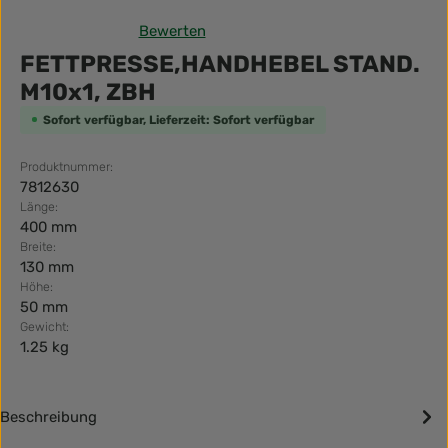
Bewerten
Durchschnittliche Bewertung von 0 von 5 Sternen
FETTPRESSE,HANDHEBEL STAND.
M10x1, ZBH
Sofort verfügbar, Lieferzeit: Sofort verfügbar
Produktnummer:
7812630
Länge:
400 mm
Breite:
130 mm
Höhe:
50 mm
Gewicht:
1.25 kg
Beschreibung