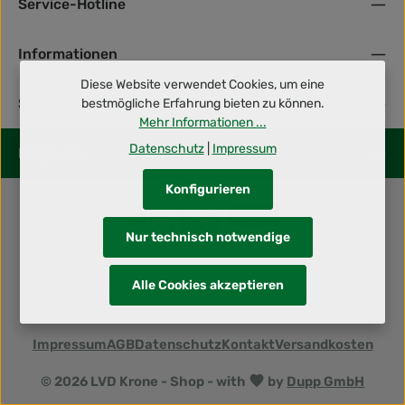
Service-Hotline
Informationen
Diese Website verwendet Cookies, um eine
Shop Service
bestmögliche Erfahrung bieten zu können.
Mehr Informationen ...
Datenschutz
|
Impressum
Folge uns
Konfigurieren
Nur technisch notwendige
Alle Preise inkl. gesetzl. Mehrwertsteuer zzgl.
Alle Cookies akzeptieren
Versandkosten
und ggf. Nachnahmegebühren, wenn
nicht anders angegeben.
Impressum
AGB
Datenschutz
Kontakt
Versandkosten
© 2026 LVD Krone - Shop - with
by
Dupp GmbH