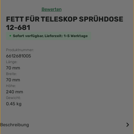
Bewerten
Durchschnittliche Bewertung von 0 von 5 Sternen
FETT FÜR TELESKOP SPRÜHDOSE
12-681
Sofort verfügbar, Lieferzeit: 1-5 Werktage
Produktnummer:
6612681005
Länge:
70 mm
Breite:
70 mm
Höhe:
240 mm
Gewicht:
0.45 kg
Beschreibung