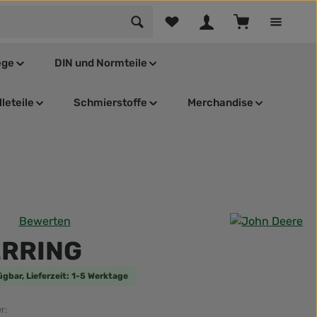
Du hast 0 Produkte auf dem Mer
Warenkorb enthä
ege
DIN und Normteile
leteile
Schmierstoffe
Merchandise
Bewerten
tliche Bewertung von 0 von 5 Sternen
ERRING
ügbar, Lieferzeit: 1-5 Werktage
r: