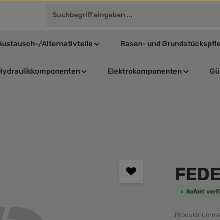
Austausch-/Alternativteile
Rasen- und Grundstückspfl
Hydraulikkomponenten
Elektrokomponenten
Gül
Durchschnit
FED
Sofort verf
Produktnumme