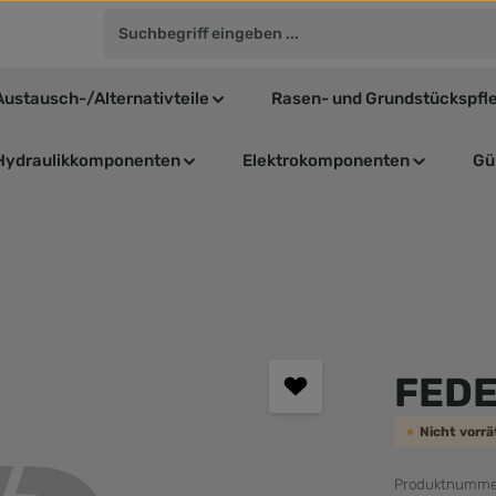
Austausch-/Alternativteile
Rasen- und Grundstückspfl
Hydraulikkomponenten
Elektrokomponenten
Gül
Durchschnit
FED
Nicht vorr
Produktnumme