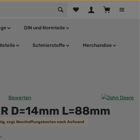
Du hast 0 Produkte auf dem Mer
Warenkorb enthä
ege
DIN und Normteile
leteile
Schmierstoffe
Merchandise
Bewerten
tliche Bewertung von 0 von 5 Sternen
ER D=14mm L=88mm
ätig, zzgl. Beschaffungskosten nach Aufwand
r: