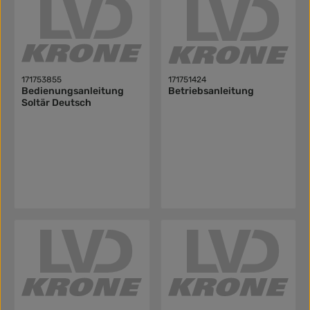
171753855
171751424
Bedienungsanleitung
Betriebsanleitung
Soltär Deutsch