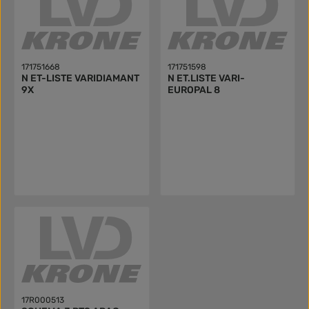
171751668
171751598
N ET-LISTE VARIDIAMANT
N ET.LISTE VARI-
9X
EUROPAL 8
17R000513