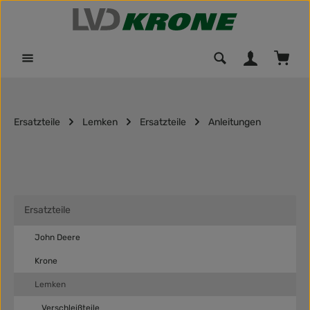
Zum Hauptinhalt springen
Waren
Ersatzteile
Lemken
Ersatzteile
Anleitungen
Ersatzteile
John Deere
Krone
Lemken
Verschleißteile