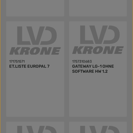
171751571
1757310683
ET.LISTE EUROPAL 7
GATEWAY LG-1 OHNE
SOFTWARE HW 1.2