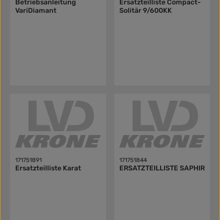
Betriebsanleitung
Ersatzteilliste Compact-
VariDiamant
Solitär 9/600KK
171751891
171751844
Ersatzteilliste Karat
ERSATZTEILLISTE SAPHIR