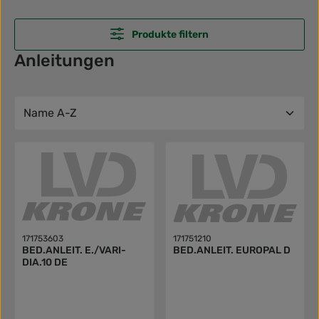
Produkte filtern
Anleitungen
171753603
171751210
BED.ANLEIT. E./VARI-
BED.ANLEIT. EUROPAL D
DIA.10 DE