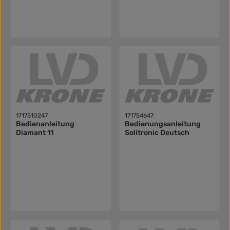
1717510247
171754647
Bedienanleitung
Bedienungsanleitung
Diamant 11
Solitronic Deutsch