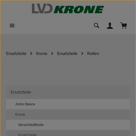
Zum Hauptinhalt springen
Waren
Ersatzteile
Krone
Ersatzteile
Rollen
Ersatzteile
John Deere
Krone
Verschleißteile
Ersatzteile