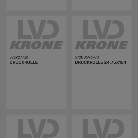
572927730
57200593780
DRUCKROLLE
DRUCKROLLE 24,75X154