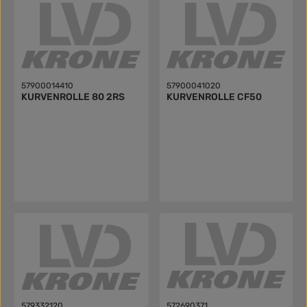
57900014410
57900041020
KURVENROLLE 80 2RS
KURVENROLLE CF50
579332120
572690371