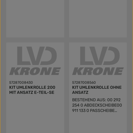
57287008430
57287008560
KIT UMLENKROLLE 200
KIT UMLENKROLLE OHNE
MIT ANSATZ E-TEIL-SE
ANSATZ
BESTEHEND AUS: 00 292
254 0 ABDECKSCHEIBE00
911 133 0 PASSCHEIBE
35X45X0,500 911 668 0
SEEGERRG. I 72X2,5 47200
930 537 0 R.KUGELLAGER
6207 2RS20 063 169 2