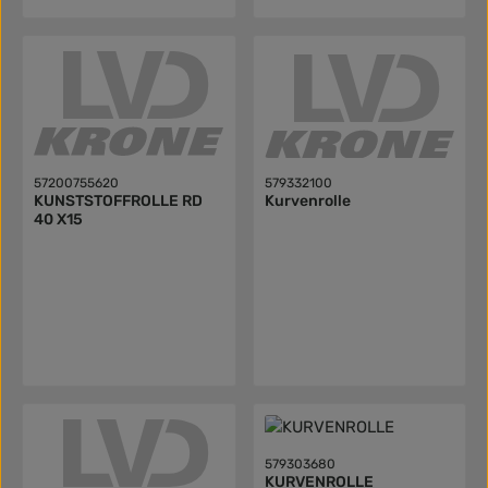
UMLENKROLLE20 063 172
1 ABSTREIFER
STIRNSEITE20 063 173 0
STELLRING
57200755620
579332100
KUNSTSTOFFROLLE RD
Kurvenrolle
40 X15
579303680
KURVENROLLE