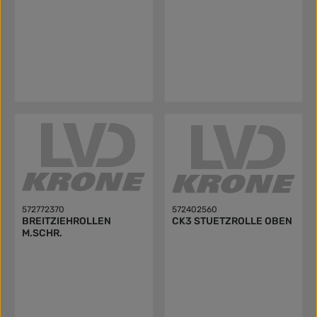
572772370
572402560
BREITZIEHROLLEN
CK3 STUETZROLLE OBEN
M.SCHR.