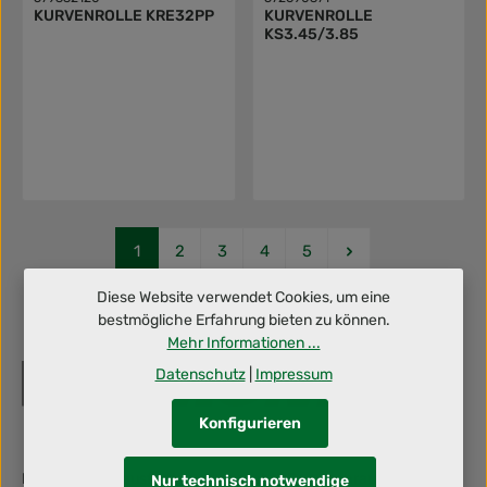
KURVENROLLE KRE32PP
KURVENROLLE
KS3.45/3.85
Seite
Seite
Seite
Seite
Seite
1
2
3
4
5
Diese Website verwendet Cookies, um eine
bestmögliche Erfahrung bieten zu können.
Mehr Informationen ...
Datenschutz
|
Impressum
Konfigurieren
Berufliche Herausforderung gesucht? Dann schraub' mit uns an
Nur technisch notwendige