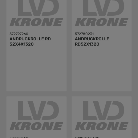
572797260
572780231
ANDRUCKROLLE RD
ANDRUCKROLLE
52X4X1320
RD52X1320