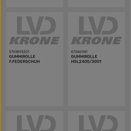
5793893201
573461141
GUMMIROLLE
GUMMIROLLE
F.FEDERSCHUH
HSL2400/3001