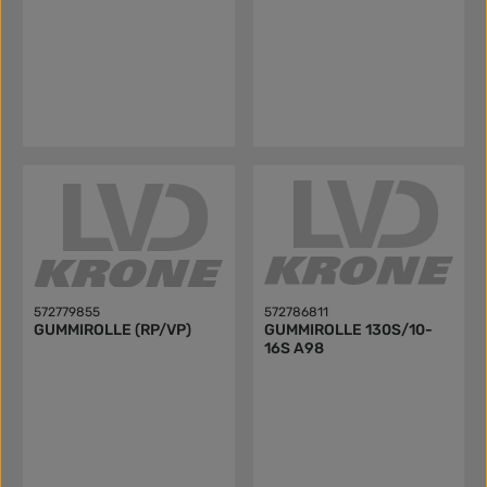
572779855
572786811
GUMMIROLLE (RP/VP)
GUMMIROLLE 130S/10-
16S A98