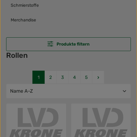
Schmierstoffe
Merchandise
Produkte filtern
Rollen
Seite
Seite
Seite
Seite
Seite
1
2
3
4
5