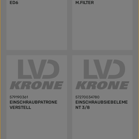
ED6
M.FILTER
579190361
57270034780
EINSCHRAUBPATRONE
EINSCHRAUBSIEBELEME
VERSTELL
NT 3/8