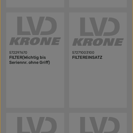
572297670
57271003100
FILTER(Wichtig bis
FILTEREINSATZ
Seriennr. ohne Griff)