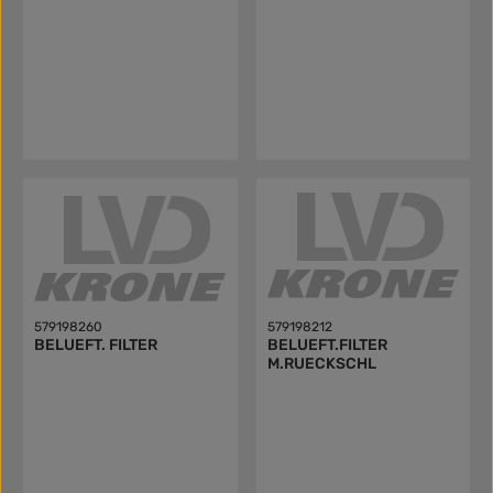
579198260
579198212
BELUEFT. FILTER
BELUEFT.FILTER
M.RUECKSCHL