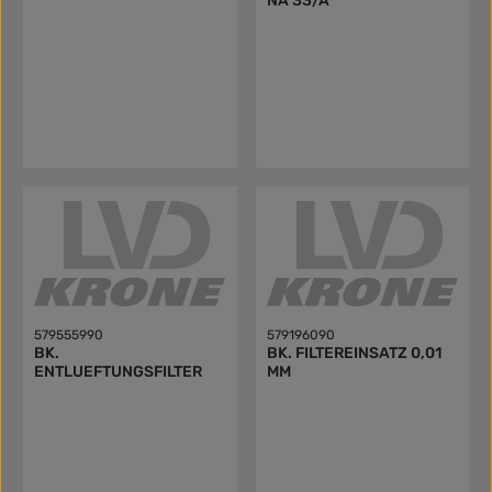
NA 33/A
579555990
579196090
BK.
BK. FILTEREINSATZ 0,01
ENTLUEFTUNGSFILTER
MM