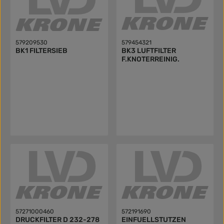
579209530
579454321
BK1 FILTERSIEB
BK3 LUFTFILTER
F.KNOTERREINIG.
57271000460
572191690
DRUCKFILTER D 232-278
EINFUELLSTUTZEN