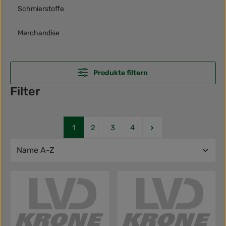
Schmierstoffe
Merchandise
Produkte filtern
Filter
Seite
Seite
Seite
Seite
1
2
3
4