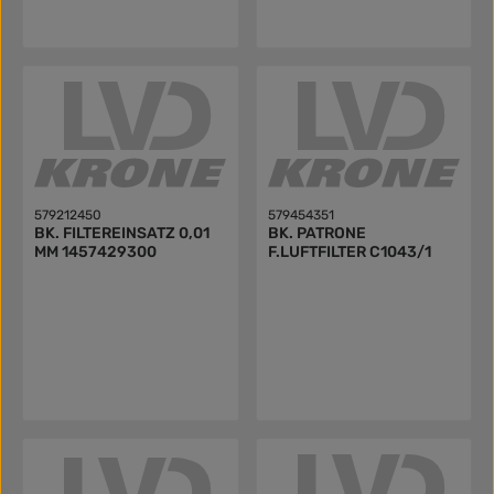
579212450
579454351
BK. FILTEREINSATZ 0,01
BK. PATRONE
MM 1457429300
F.LUFTFILTER C1043/1