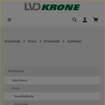
Zum Hauptinhalt springen
Waren
Ersatzteile
Krone
Ersatzteile
Aufkleber
Ersatzteile
John Deere
Krone
Verschleißteile
Ersatzteile