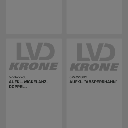
579422760
579391802
AUFKL. WICKELANZ.
AUFKL. "ABSPERRHAHN"
DOPPEL..