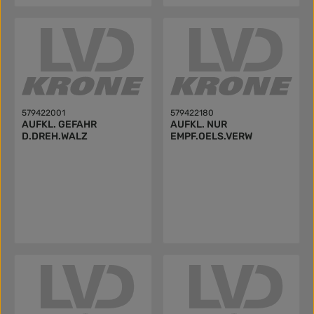
579422001
579422180
AUFKL. GEFAHR
AUFKL. NUR
D.DREH.WALZ
EMPF.OELS.VERW