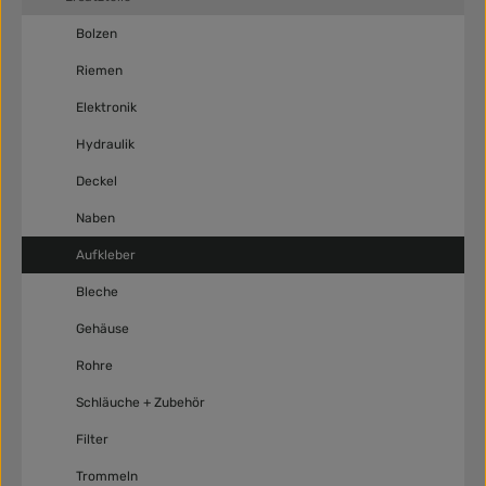
Bolzen
Riemen
Elektronik
Hydraulik
Deckel
Naben
Aufkleber
Bleche
Gehäuse
Rohre
Schläuche + Zubehör
Filter
Trommeln