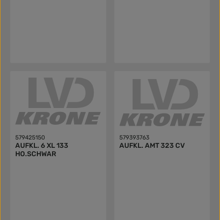
579425150
579393763
AUFKL. 6 XL 133
AUFKL. AMT 323 CV
HO.SCHWAR