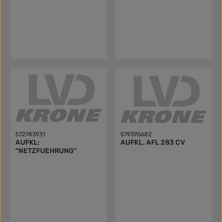
572783931
579395682
AUFKL:
AUFKL. AFL 283 CV
"NETZFUEHRUNG"