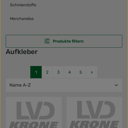
Schmierstoffe
Merchandise
Produkte filtern
Aufkleber
Seite
Seite
Seite
Seite
Seite
1
2
3
4
5