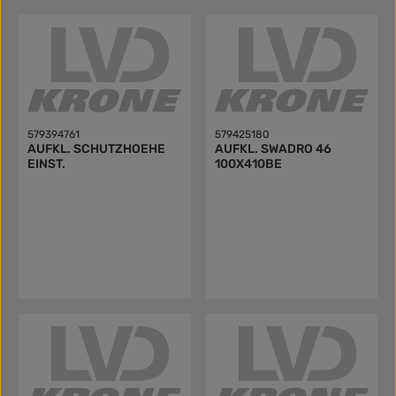
579394761
579425180
AUFKL. SCHUTZHOEHE
AUFKL. SWADRO 46
EINST.
100X410BE