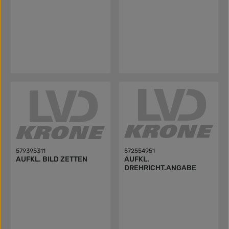
579395311
572554951
AUFKL. BILD ZETTEN
AUFKL.
DREHRICHT.ANGABE