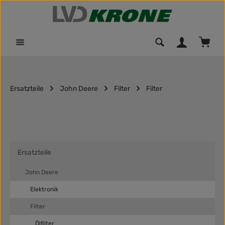
Zum Hauptinhalt springen
Waren
Ersatzteile
John Deere
Filter
Filter
Ersatzteile
John Deere
Elektronik
Filter
Ölfilter