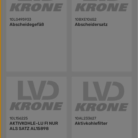
10LG495933
10BXE10652
Abscheidegefäß
Abscheidersatz
10L156225
10AL233627
AKTIVKOHLE-LU FI NUR
Aktivkohlefilter
ALS SATZ AL15898