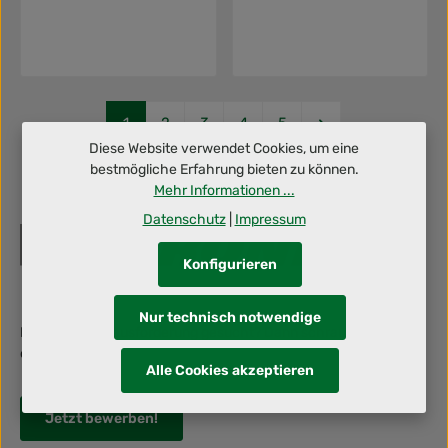
Seite
Seite
Seite
Seite
Seite
1
2
3
4
5
Diese Website verwendet Cookies, um eine
bestmögliche Erfahrung bieten zu können.
Mehr Informationen ...
Datenschutz
|
Impressum
Konfigurieren
Nur technisch notwendige
Berufliche Herausforderung gesucht? Dann schraub' mit uns an
deiner Zukunft!
Alle Cookies akzeptieren
Jetzt bewerben!