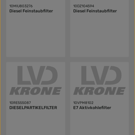
10MIU803276
10DZ104594
Diesel Feinstaubfilter
Diesel Feinstaubfilter
10RE555087
10VPM8102
DIESELPARTIKELFILTER
E7 Aktivkohlefilter