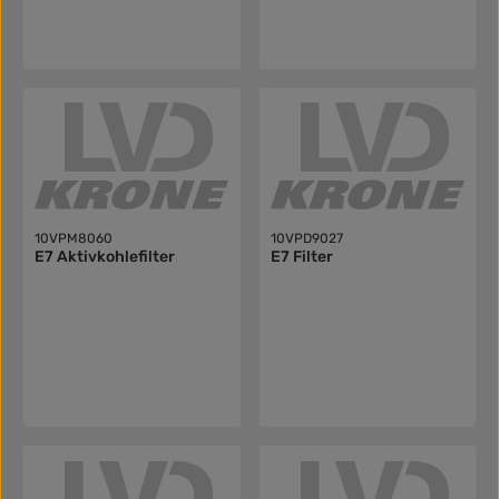
10VPM8060
10VPD9027
E7 Aktivkohlefilter
E7 Filter