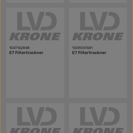
10AT162848
10ER047681
E7 Filtertrockner
E7 Filtertrockner