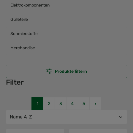
Elektrokomponenten
Gülleteile
Schmierstoffe
Merchandise
Produkte filtern
Filter
Seite
Seite
Seite
Seite
Seite
1
2
3
4
5