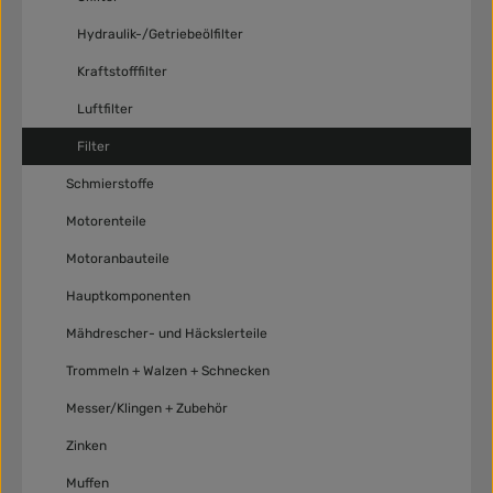
Hydraulik-/Getriebeölfilter
Kraftstofffilter
Luftfilter
Filter
Schmierstoffe
Motorenteile
Motoranbauteile
Hauptkomponenten
Mähdrescher- und Häckslerteile
Trommeln + Walzen + Schnecken
Messer/Klingen + Zubehör
Zinken
Muffen