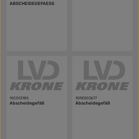
ABSCHEIDEGEFAESS
10CD13185
10RE503677
Abscheidegefäß
Abscheidegefäß