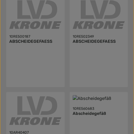
10RE500187
10RE502349
ABSCHEIDEGEFAESS
ABSCHEIDEGEFAESS
10RE560683
Abscheidegefäß
10AR40407