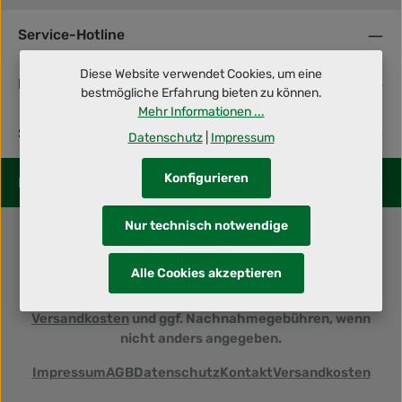
Service-Hotline
Diese Website verwendet Cookies, um eine
Informationen
bestmögliche Erfahrung bieten zu können.
Mehr Informationen ...
Shop Service
Datenschutz
|
Impressum
Konfigurieren
Folge uns
Nur technisch notwendige
Alle Cookies akzeptieren
Alle Preise inkl. gesetzl. Mehrwertsteuer zzgl.
Versandkosten
und ggf. Nachnahmegebühren, wenn
nicht anders angegeben.
Impressum
AGB
Datenschutz
Kontakt
Versandkosten