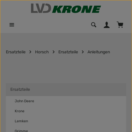
Zum Hauptinhalt springen
Waren
Ersatzteile
Horsch
Ersatzteile
Anleitungen
Ersatzteile
John Deere
Krone
Lemken
Grimme